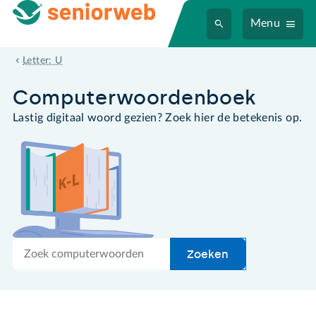
Menu
URL
Letter: U
Computer­woordenboek
Lastig digitaal woord gezien? Zoek hier de betekenis op.
Zoek
Zoeken