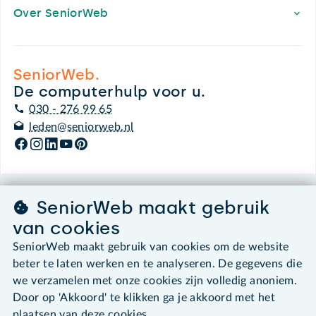
Over SeniorWeb
SeniorWeb.
De computerhulp voor u.
030 - 276 99 65
leden@seniorweb.nl
SeniorWeb maakt gebruik
©2026 SeniorWeb
van cookies
Algemene voorwaarden
SeniorWeb maakt gebruik van cookies om de website
Cookies en cookie-instellingen
beter te laten werken en te analyseren. De gegevens die
Disclaimer
we verzamelen met onze cookies zijn volledig anoniem.
Privacybeleid
Door op 'Akkoord' te klikken ga je akkoord met het
About SeniorWeb
plaatsen van deze cookies.