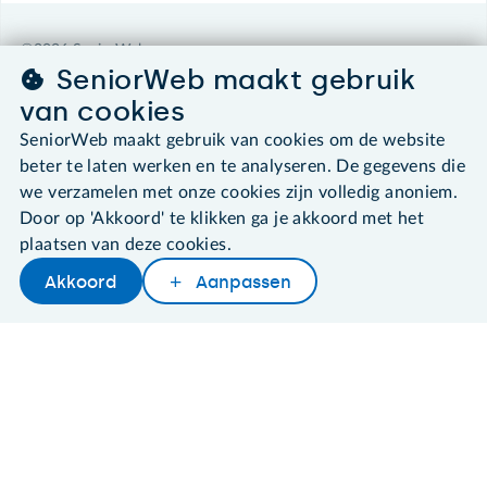
©2026 SeniorWeb
SeniorWeb maakt gebruik
van cookies
Algemene voorwaarden
Cookies en cookie-instellingen
SeniorWeb maakt gebruik van cookies om de website
Disclaimer
beter te laten werken en te analyseren. De gegevens die
Privacybeleid
we verzamelen met onze cookies zijn volledig anoniem.
About SeniorWeb
Door op 'Akkoord' te klikken ga je akkoord met het
plaatsen van deze cookies.
Akkoord
Aanpassen
Later lezen
Delen
Woordenboek