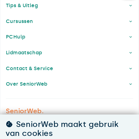
Tips & Uitleg
Cursussen
PCHulp
Lidmaatschap
Contact & Service
Over SeniorWeb
SeniorWeb.
De computerhulp voor u.
SeniorWeb maakt gebruik
030 - 276 99 65
van cookies
leden@seniorweb.nl