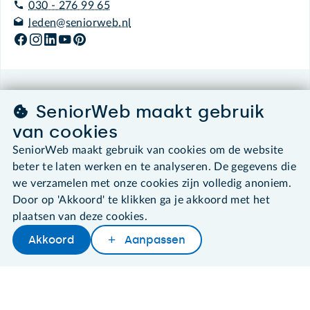
030 - 276 99 65
leden@seniorweb.nl
©2026 SeniorWeb
SeniorWeb maakt gebruik
van cookies
Algemene voorwaarden
Cookies en cookie-instellingen
SeniorWeb maakt gebruik van cookies om de website
Disclaimer
beter te laten werken en te analyseren. De gegevens die
Privacybeleid
we verzamelen met onze cookies zijn volledig anoniem.
About SeniorWeb
Door op 'Akkoord' te klikken ga je akkoord met het
plaatsen van deze cookies.
Akkoord
Aanpassen
Later lezen
Delen
Woordenboek