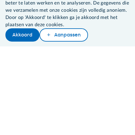
beter te laten werken en te analyseren. De gegevens die
Algemene voorwaarden
we verzamelen met onze cookies zijn volledig anoniem.
Cookies en cookie-instellingen
Door op 'Akkoord' te klikken ga je akkoord met het
Disclaimer
plaatsen van deze cookies.
Privacybeleid
About SeniorWeb
Akkoord
Aanpassen
Later lezen
Delen
Woordenboek