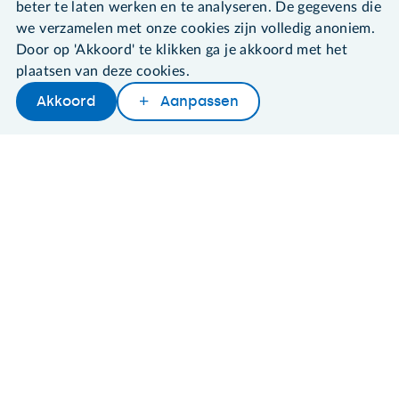
beter te laten werken en te analyseren. De gegevens die
Algemene voorwaarden
we verzamelen met onze cookies zijn volledig anoniem.
Cookies en cookie-instellingen
Door op 'Akkoord' te klikken ga je akkoord met het
Disclaimer
plaatsen van deze cookies.
Privacybeleid
About SeniorWeb
Akkoord
Aanpassen
Later lezen
Delen
Woordenboek