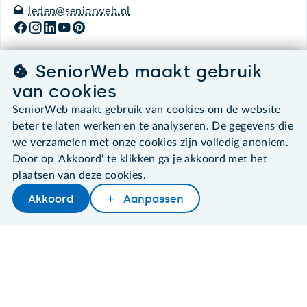
leden@seniorweb.nl
SeniorWeb maakt gebruik
©2026 SeniorWeb
van cookies
SeniorWeb maakt gebruik van cookies om de website
Algemene voorwaarden
beter te laten werken en te analyseren. De gegevens die
Cookies en cookie-instellingen
we verzamelen met onze cookies zijn volledig anoniem.
Disclaimer
Door op 'Akkoord' te klikken ga je akkoord met het
Privacybeleid
plaatsen van deze cookies.
About SeniorWeb
Akkoord
Aanpassen
Later lezen
Delen
Woordenboek