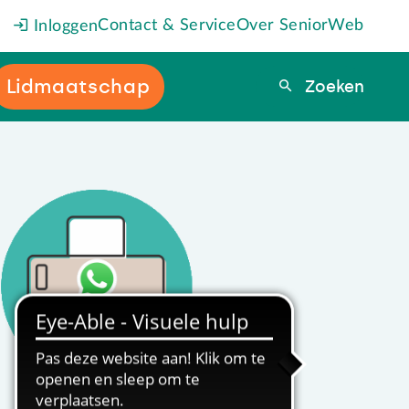
Contact & Service
Over SeniorWeb
Inloggen
Lidmaatschap
Zoeken
Zoeken