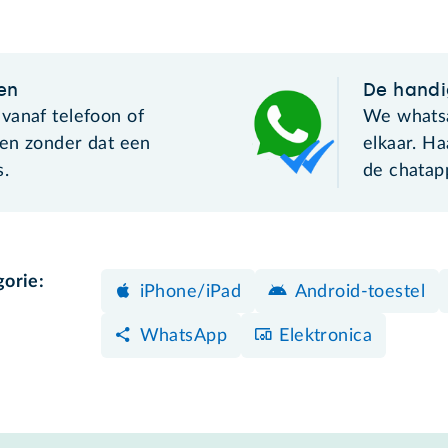
en
De handi
vanaf telefoon of
We whatsa
 en zonder dat een
elkaar. Ha
s.
de chata
gorie:
iPhone/iPad
Android-toestel
WhatsApp
Elektronica