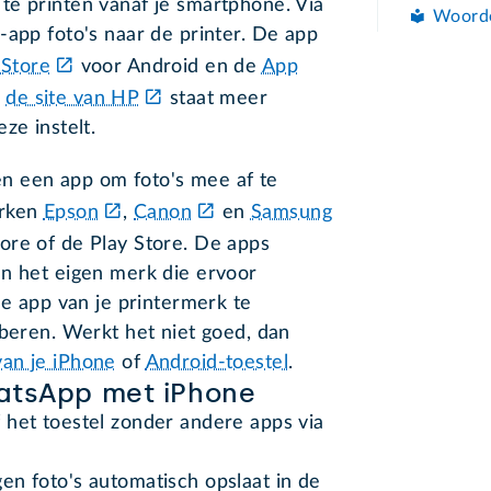
te printen vanaf je smartphone. Via
Woord
-app foto's naar de printer. De app
 Store
voor Android en de
App
p
de site van HP
staat meer
ze instelt.
n een app om foto's mee af te
erken
Epson
,
Canon
en
Samsung
tore of de Play Store. De apps
an het eigen merk die ervoor
de app van je printermerk te
oberen. Werkt het niet goed, dan
an je iPhone
of
Android-toestel
.
atsApp met iPhone
 het toestel zonder andere apps via
en foto's automatisch opslaat in de