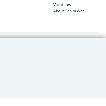
Vacatures
About SeniorWeb
030 - 276 99 65
leden@seniorweb.nl
okies en cookie-instellingen
Disclaimer
Privacybeleid
About SeniorWeb