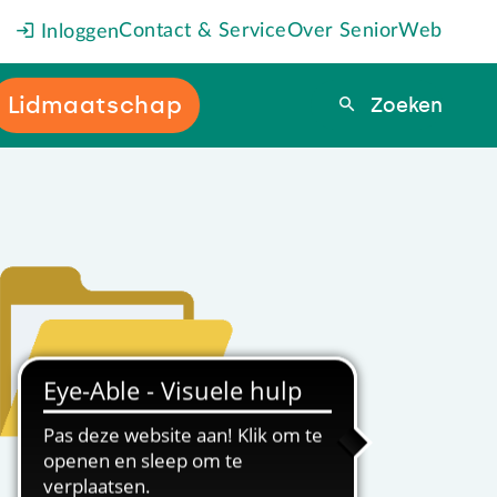
Contact & Service
Over SeniorWeb
Inloggen
Lidmaatschap
Zoeken
Zoeken