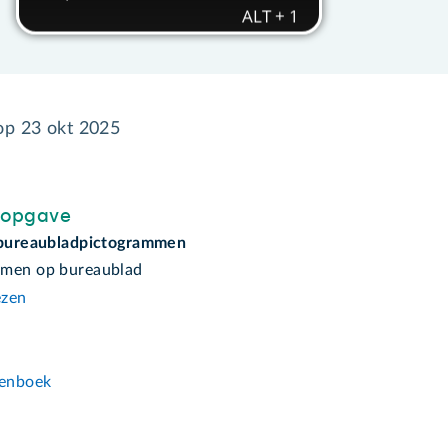
 op
23 okt 2025
sopgave
 bureaubladpictogrammen
mmen op bureaublad
ezen
n
enboek