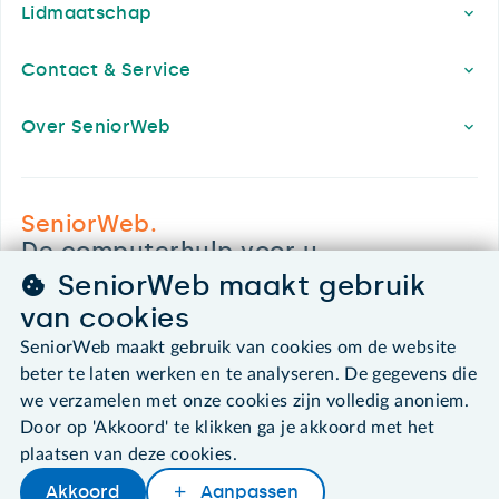
Lidmaatschap
Contact & Service
Over SeniorWeb
SeniorWeb.
De computerhulp voor u.
030 - 276 99 65
SeniorWeb maakt gebruik
leden@seniorweb.nl
van cookies
SeniorWeb maakt gebruik van cookies om de website
beter te laten werken en te analyseren. De gegevens die
we verzamelen met onze cookies zijn volledig anoniem.
Door op 'Akkoord' te klikken ga je akkoord met het
©2026 SeniorWeb
plaatsen van deze cookies.
Algemene voorwaarden
Akkoord
Aanpassen