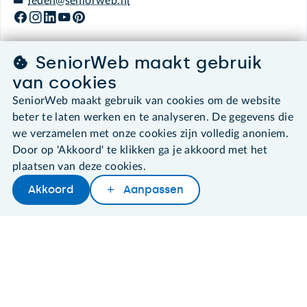
leden@seniorweb.nl
SeniorWeb maakt gebruik
©2026 SeniorWeb
van cookies
SeniorWeb maakt gebruik van cookies om de website
Algemene voorwaarden
beter te laten werken en te analyseren. De gegevens die
Cookies en cookie-instellingen
we verzamelen met onze cookies zijn volledig anoniem.
Disclaimer
Door op 'Akkoord' te klikken ga je akkoord met het
Privacybeleid
plaatsen van deze cookies.
About SeniorWeb
Akkoord
Aanpassen
Later lezen
Delen
Woordenboek