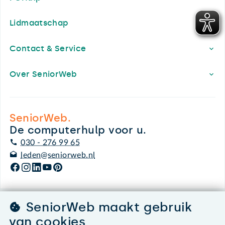
Lidmaatschap
Contact & Service
Over SeniorWeb
SeniorWeb.
De computerhulp voor u.
030 - 276 99 65
leden@seniorweb.nl
SeniorWeb maakt gebruik
©2026 SeniorWeb
van cookies