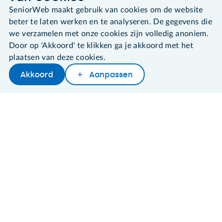
SeniorWeb maakt gebruik van cookies om de website
Algemene voorwaarden
Cookies en cookie-instellingen
beter te laten werken en te analyseren. De gegevens die
Disclaimer
we verzamelen met onze cookies zijn volledig anoniem.
Privacybeleid
Door op 'Akkoord' te klikken ga je akkoord met het
About SeniorWeb
plaatsen van deze cookies.
Akkoord
Aanpassen
Later lezen
Delen
Woordenboek