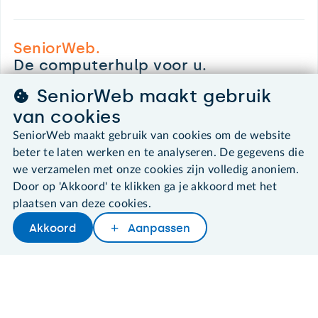
SeniorWeb.
De computerhulp voor u.
030 - 276 99 65
SeniorWeb maakt gebruik
leden@seniorweb.nl
van cookies
SeniorWeb maakt gebruik van cookies om de website
beter te laten werken en te analyseren. De gegevens die
we verzamelen met onze cookies zijn volledig anoniem.
©2026 SeniorWeb
Door op 'Akkoord' te klikken ga je akkoord met het
plaatsen van deze cookies.
Algemene voorwaarden
Akkoord
Aanpassen
Cookies en cookie-instellingen
Disclaimer
Privacybeleid
About SeniorWeb