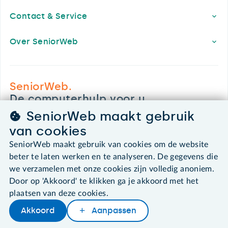
Contact & Service
Over SeniorWeb
SeniorWeb.
De computerhulp voor u.
030 - 276 99 65
SeniorWeb maakt gebruik
leden@seniorweb.nl
van cookies
SeniorWeb maakt gebruik van cookies om de website
beter te laten werken en te analyseren. De gegevens die
we verzamelen met onze cookies zijn volledig anoniem.
©2026 SeniorWeb
Door op 'Akkoord' te klikken ga je akkoord met het
plaatsen van deze cookies.
Algemene voorwaarden
Akkoord
Aanpassen
Cookies en cookie-instellingen
Disclaimer