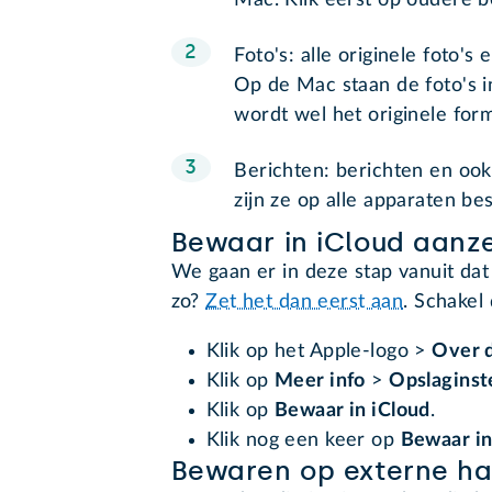
Mac. Klik eerst op oudere 
Foto's: alle originele foto's
Op de Mac staan de foto's in 
wordt wel het originele fo
Berichten: berichten en oo
zijn ze op alle apparaten be
Bewaar in iCloud aanz
We gaan er in deze stap vanuit dat j
zo?
Zet het dan eerst aan
. Schakel 
Klik op het Apple-logo >
Over 
Klik op
Meer info
>
Opslaginst
Klik op
Bewaar in iCloud
.
Klik nog een keer op
Bewaar in
Bewaren op externe ha