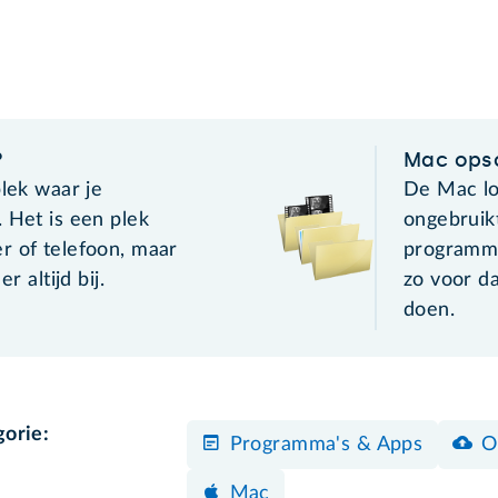
?
Mac ops
plek waar je
De Mac lo
 Het is een plek
ongebruik
r of telefoon, maar
programma
r altijd bij.
zo voor da
doen.
gorie:
Programma's & Apps
O
Mac