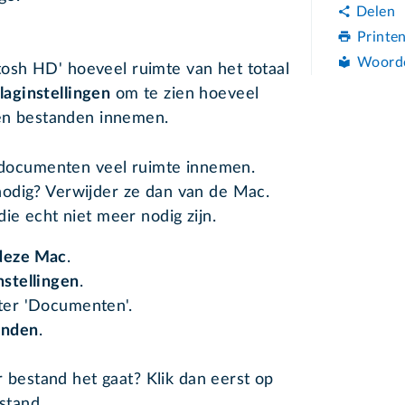
Delen
Printe
Woord
ntosh HD' hoeveel ruimte van het totaal
laginstellingen
om te zien hoeveel
en bestanden innemen.
e documenten veel ruimte innemen.
odig? Verwijder ze dan van de Mac.
die echt niet meer nodig zijn.
deze Mac
.
nstellingen
.
hter 'Documenten'.
anden
.
 bestand het gaat? Klik dan eerst op
stand.