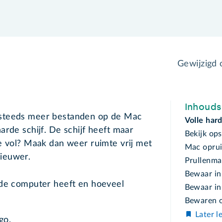
Gewijzigd
Inhoud
 steeds meer bestanden op de Mac
Volle hard
arde schijf. De schijf heeft maar
Bekijk op
e vol? Maak dan weer ruimte vrij met
Mac opru
ieuwer.
Prullenma
Bewaar in
 de computer heeft en hoeveel
Bewaar in
Bewaren o
Later l
go.