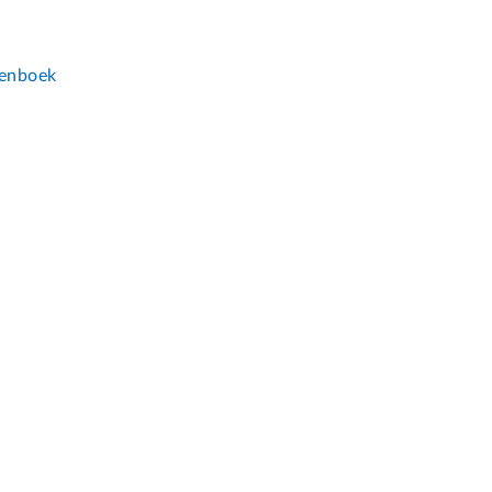
n
enboek