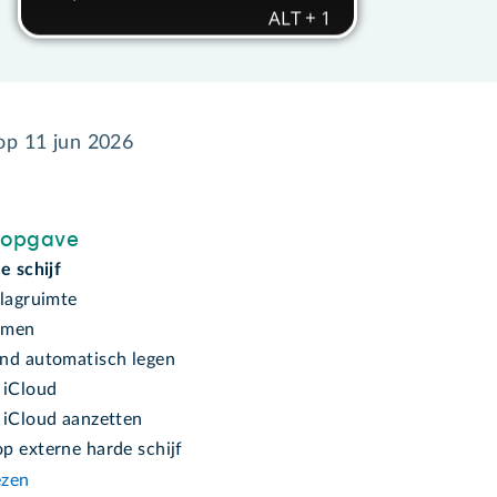
 op
11 jun 2026
sopgave
e schijf
slagruimte
imen
nd automatisch legen
 iCloud
 iCloud aanzetten
p externe harde schijf
ezen