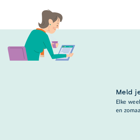
Meld j
Elke week
en zomaa