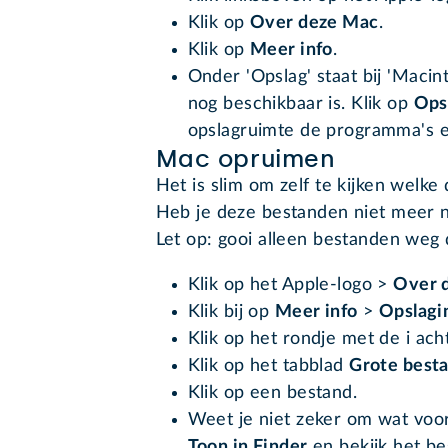
Klik op
Over deze Mac
.
Klik op
Meer info
.
Onder 'Opslag' staat bij 'Maci
nog beschikbaar is. Klik op
Ops
opslagruimte de programma's 
Mac opruimen
Het is slim om zelf te kijken welk
Heb je deze bestanden niet meer n
Let op: gooi alleen bestanden weg 
Klik op het Apple-logo >
Over 
Klik bij op
Meer info
>
Opslagi
Klik op het rondje met de i ac
Klik op het tabblad
Grote best
Klik op een bestand.
Weet je niet zeker om wat voor
Toon in Finder
en bekijk het be