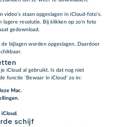
bestanden om ze weer te downloaden.
 en video's staan opgeslagen in iCloud-foto's.
lagere resolutie. Bij klikken op zo'n foto
rmaat gedownload.
k de bijlagen worden opgeslagen. Daardoor
schikbaar.
etten
e iCloud al gebruikt. Is dat nog niet
de functie 'Bewaar in iCloud' zo in:
deze Mac
.
ellingen
.
 iCloud
.
rde schijf