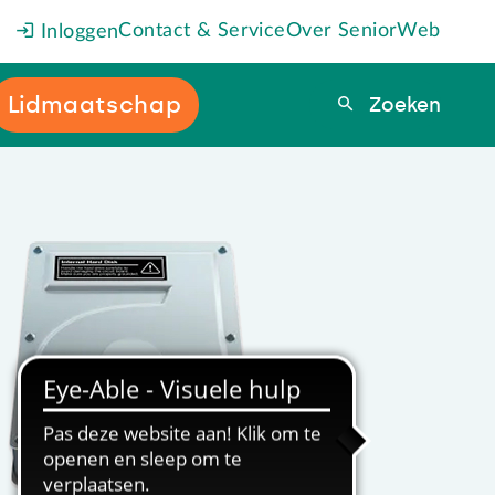
Contact & Service
Over SeniorWeb
Inloggen
Lidmaatschap
Zoeken
Zoeken