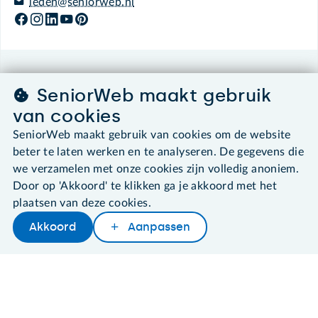
leden@seniorweb.nl
©2026 SeniorWeb
SeniorWeb maakt gebruik
van cookies
Algemene voorwaarden
Cookies en cookie-instellingen
SeniorWeb maakt gebruik van cookies om de website
Disclaimer
beter te laten werken en te analyseren. De gegevens die
Privacybeleid
we verzamelen met onze cookies zijn volledig anoniem.
About SeniorWeb
Door op 'Akkoord' te klikken ga je akkoord met het
plaatsen van deze cookies.
Akkoord
Aanpassen
Later lezen
Delen
Woordenboek