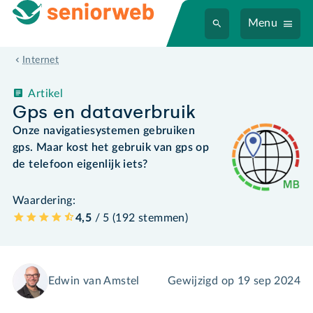
Menu
Internet
Artikel
Gps en dataverbruik
Onze navigatiesystemen gebruiken
gps. Maar kost het gebruik van gps op
de telefoon eigenlijk iets?
Waardering:
4,5
/ 5 (
192
stemmen
)
Edwin van Amstel
Gewijzigd op
19 sep 2024