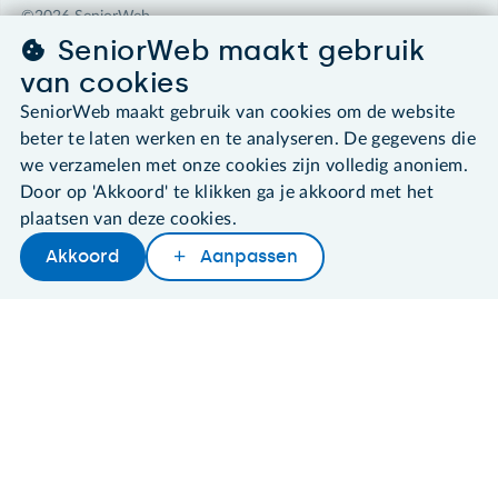
©2026 SeniorWeb
SeniorWeb maakt gebruik
Algemene voorwaarden
van cookies
Cookies en cookie-instellingen
SeniorWeb maakt gebruik van cookies om de website
Disclaimer
beter te laten werken en te analyseren. De gegevens die
Privacybeleid
we verzamelen met onze cookies zijn volledig anoniem.
About SeniorWeb
Door op 'Akkoord' te klikken ga je akkoord met het
plaatsen van deze cookies.
Akkoord
Aanpassen
Later lezen
Delen
Woordenboek