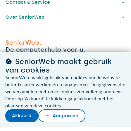
Contact & Service
Over SeniorWeb
SeniorWeb.
De computerhulp voor u.
030 - 276 99 65
SeniorWeb maakt gebruik
leden@seniorweb.nl
van cookies
SeniorWeb maakt gebruik van cookies om de website
beter te laten werken en te analyseren. De gegevens die
we verzamelen met onze cookies zijn volledig anoniem.
©2026 SeniorWeb
Door op 'Akkoord' te klikken ga je akkoord met het
plaatsen van deze cookies.
Algemene voorwaarden
Akkoord
Aanpassen
Cookies en cookie-instellingen
Later lezen
Delen
Woordenboek
Disclaimer
Privacybeleid