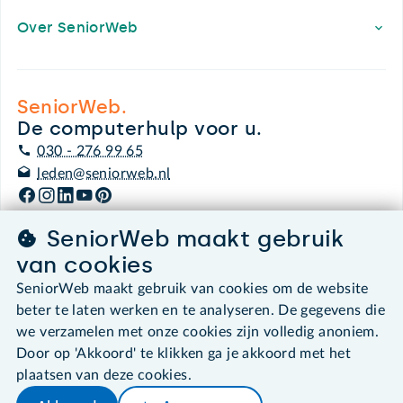
Over SeniorWeb
SeniorWeb.
De computerhulp voor u.
030 - 276 99 65
leden@seniorweb.nl
SeniorWeb maakt gebruik
van cookies
©2026 SeniorWeb
SeniorWeb maakt gebruik van cookies om de website
beter te laten werken en te analyseren. De gegevens die
Algemene voorwaarden
we verzamelen met onze cookies zijn volledig anoniem.
Cookies en cookie-instellingen
Door op 'Akkoord' te klikken ga je akkoord met het
Disclaimer
Privacybeleid
plaatsen van deze cookies.
About SeniorWeb