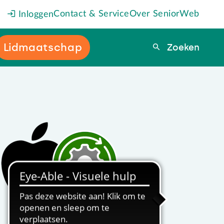
Contact & Service
Over SeniorWeb
Inloggen
Lidmaatschap
Zoeken
Zoeken