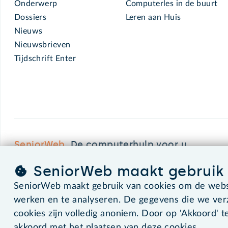
Onderwerp
Computerles in de buurt
Dossiers
Leren aan Huis
Nieuws
Nieuwsbrieven
Tijdschrift Enter
SeniorWeb.
De computerhulp voor u.
SeniorWeb maakt gebruik 
SeniorWeb maakt gebruik van cookies om de websi
©2026 SeniorWeb
werken en te analyseren. De gegevens die we ve
cookies zijn volledig anoniem. Door op 'Akkoord' te
akkoord met het plaatsen van deze cookies.