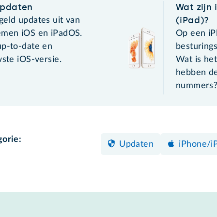
updaten
Wat zijn
(iPad)?
geld updates uit van
emen iOS en iPadOS.
Op een iP
up-to-date en
besturing
wste iOS-versie.
Wat is he
hebben d
nummers
gorie:
Updaten
iPhone/i