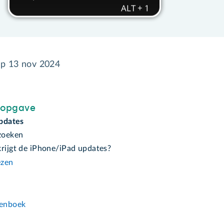
op
13 nov 2024
sopgave
updates
zoeken
krijgt de iPhone/iPad updates?
ezen
n
enboek