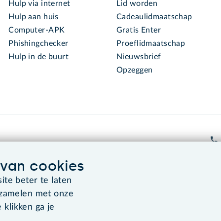
Hulp via internet
Lid worden
Hulp aan huis
Cadeaulidmaatschap
Computer-APK
Gratis Enter
Phishingchecker
Proeflidmaatschap
Hulp in de buurt
Nieuwsbrief
Opzeggen
van cookies
te beter te laten
Algemene voorwaarden
Co
rzamelen met onze
 klikken ga je