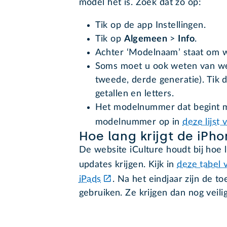
model het is. Zoek dat zo op:
Tik op de app Instellingen.
Tik op
Algemeen
>
Info
.
Achter ‘Modelnaam’ staat om w
Soms moet u ook weten van wel
tweede, derde generatie). Tik
getallen en letters.
Het modelnummer dat begint me
modelnummer op in
deze lijst
Hoe lang krijgt de iPh
De website iCulture houdt bij hoe 
updates krijgen. Kijk in
deze tabel 
iPads
. Na het eindjaar zijn de to
gebruiken. Ze krijgen dan nog veili