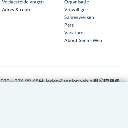
Veelgestelde vragen
Organisatie
Adres & route
Vrijwilligers
Samenwerken
Pers
Vacatures
About SeniorWeb
030 - 276 99 65
leden@seniorweb.nl
okies en cookie-instellingen
Disclaimer
Privacybeleid
About SeniorWeb