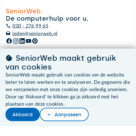
SeniorWeb.
De computerhulp voor u.
030 - 276 99 65
leden@seniorweb.nl
SeniorWeb maakt gebruik
van cookies
©2026 SeniorWeb
SeniorWeb maakt gebruik van cookies om de website
Algemene voorwaarden
beter te laten werken en te analyseren. De gegevens die
Cookies en cookie-instellingen
we verzamelen met onze cookies zijn volledig anoniem.
Disclaimer
Door op 'Akkoord' te klikken ga je akkoord met het
Privacybeleid
plaatsen van deze cookies.
About SeniorWeb
Akkoord
Aanpassen
Later lezen
Delen
Woordenboek