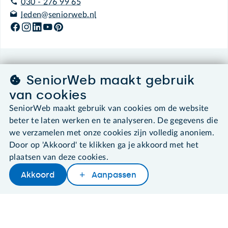
030 - 276 99 65
leden@seniorweb.nl
©2026 SeniorWeb
SeniorWeb maakt gebruik
van cookies
Algemene voorwaarden
Cookies en cookie-instellingen
SeniorWeb maakt gebruik van cookies om de website
Disclaimer
beter te laten werken en te analyseren. De gegevens die
Privacybeleid
we verzamelen met onze cookies zijn volledig anoniem.
About SeniorWeb
Door op 'Akkoord' te klikken ga je akkoord met het
plaatsen van deze cookies.
Akkoord
Aanpassen
Later lezen
Delen
Woordenboek