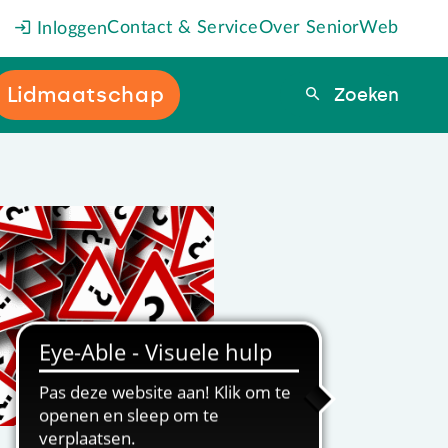
Contact & Service
Over SeniorWeb
Inloggen
Lidmaatschap
Zoeken
Zoeken