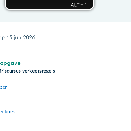
 op
15 jun 2026
sopgave
friscursus verkeersregels
ezen
n
enboek