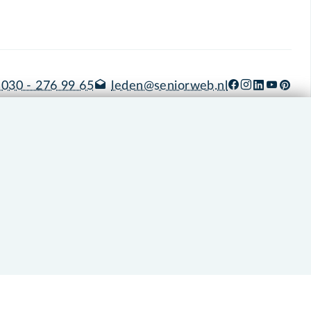
030 - 276 99 65
leden@seniorweb.nl
okies en cookie-instellingen
Disclaimer
Privacybeleid
About SeniorWeb