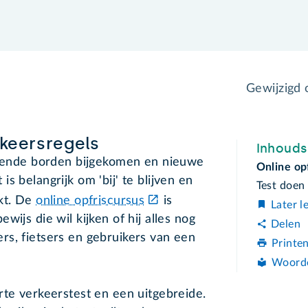
Gewijzigd
rkeersregels
Inhoud
illende borden bijgekomen en nieuwe
Online op
s belangrijk om 'bij' te blijven en
Test doen
ikt. De
online opfriscursus
is
Later l
ijs die wil kijken of hij alles nog
Delen
rs, fietsers en gebruikers van een
Printe
Woord
rte verkeerstest en een uitgebreide.