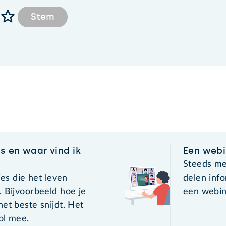
Stem
ks en waar vind ik
Een webi
Steeds me
jes die het leven
delen info
. Bijvoorbeeld hoe je
een webin
et beste snijdt. Het
vol mee.