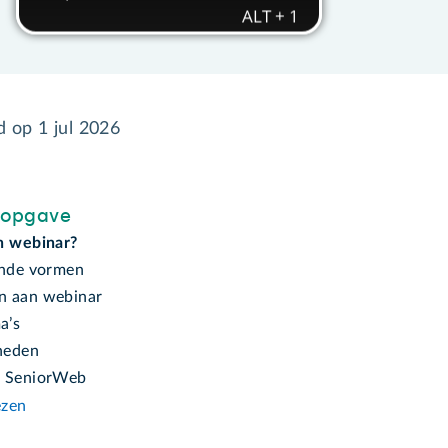
gd op
1 jul 2026
sopgave
n webinar?
ende vormen
n aan webinar
a’s
heden
d SeniorWeb
ezen