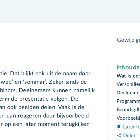
Gewijzi
Inhoud
ie. Dat blijkt ook uit de naam door
Wat is ee
eb’ en ‘seminar’. Zeker sinds de
Verschill
webinars. Deelnemers kunnen namelijk
Deelneme
erm de presentatie volgen. De
Programm
kan ook beelden delen. Vaak is de
Benodigd
en dan reageren door bijvoorbeeld
Voorbeel
ar op een later moment terugkijken
Later l
Delen