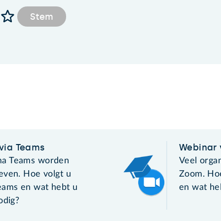
Stem
via Teams
Webinar 
ma Teams worden
Veel orga
even. Hoe volgt u
Zoom. Hoe
eams en wat hebt u
en wat he
odig?