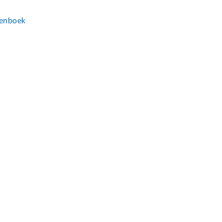
n
enboek