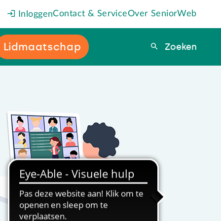
Contact & Service
Over SeniorWeb
Inloggen
Lidmaatschap
Zoeken
Zoeken