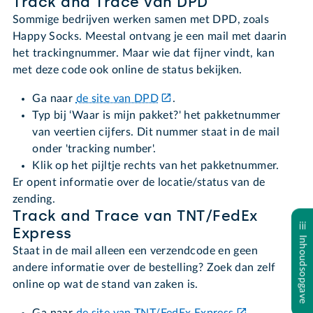
Track and Trace van DPD
Sommige bedrijven werken samen met DPD, zoals
Happy Socks. Meestal ontvang je een mail met daarin
het trackingnummer. Maar wie dat fijner vindt, kan
met deze code ook online de status bekijken.
Ga naar
de site van DPD
.
Typ bij ‘Waar is mijn pakket?' het pakketnummer
van veertien cijfers. Dit nummer staat in de mail
onder 'tracking number'.
Klik op het pijltje rechts van het pakketnummer.
Er opent informatie over de locatie/status van de
zending.
Track and Trace van TNT/FedEx
Express
Inhoudsopgave
Staat in de mail alleen een verzendcode en geen
andere informatie over de bestelling? Zoek dan zelf
online op wat de stand van zaken is.
Ga naar
de site van TNT/FedEx Express
.