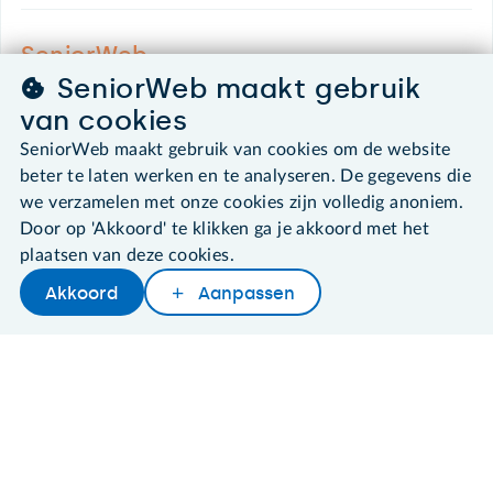
SeniorWeb.
De computerhulp voor u.
SeniorWeb maakt gebruik
030 - 276 99 65
van cookies
leden@seniorweb.nl
SeniorWeb maakt gebruik van cookies om de website
beter te laten werken en te analyseren. De gegevens die
we verzamelen met onze cookies zijn volledig anoniem.
Door op 'Akkoord' te klikken ga je akkoord met het
plaatsen van deze cookies.
©2026 SeniorWeb
Akkoord
Aanpassen
Later lezen
Delen
Woordenboek
Algemene voorwaarden
Cookies en cookie-instellingen
Disclaimer
Privacybeleid
About SeniorWeb