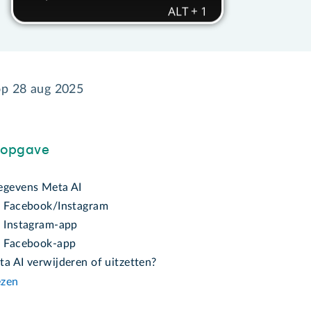
op
28 aug 2025
sopgave
egevens Meta AI
n Facebook/Instagram
n Instagram-app
n Facebook-app
a AI verwijderen of uitzetten?
ezen