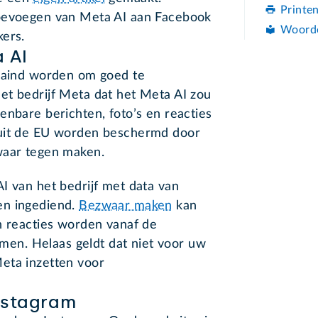
Printe
toevoegen van Meta AI aan Facebook
Woord
kers.
 AI
traind worden om goed te
et bedrijf Meta dat het Meta AI zou
enbare berichten, foto’s en reacties
 uit de EU worden beschermd door
waar tegen maken.
I van het bedrijf met data van
en ingediend.
Bezwaar maken
kan
n reacties worden vanaf de
n. Helaas geldt dat niet voor uw
eta inzetten voor
nstagram