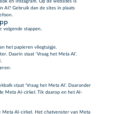
book en Instagram. Op de websites is
in AI? Gebruik dan de sites in plaats
efoon.
app
de volgende stappen.
n het papieren vliegtuigje.
er. Daarin staat 'Vraag het Meta AI'.
.
eren:
kbalk staat 'Vraag het Meta AI'. Daaronder
e Meta AI-cirkel. Tik daarop en het AI-
e Meta AI-cirkel. Het chatvenster van Meta