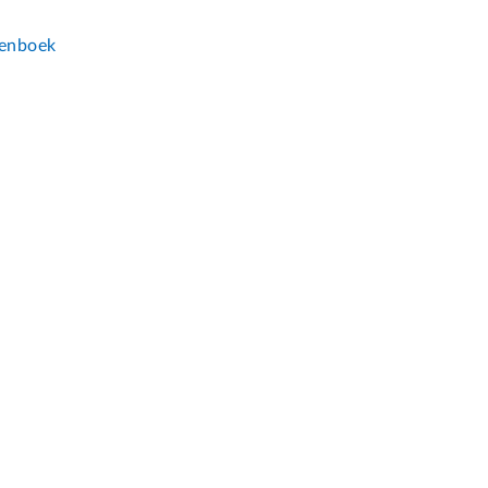
n
enboek