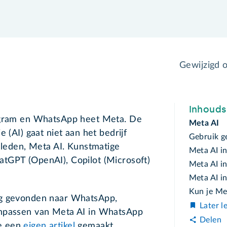
Gewijzigd 
Inhoud
tagram en WhatsApp heet Meta. De
Meta AI
 (AI) gaat niet aan het bedrijf
Gebruik g
geleden, Meta AI. Kunstmatige
Meta AI i
 ChatGPT (OpenAI), Copilot (Microsoft)
Meta AI i
Meta AI i
Kun je Met
eg gevonden naar WhatsApp,
Later l
inpassen van Meta AI in WhatsApp
Delen
e een
eigen artikel
gemaakt.