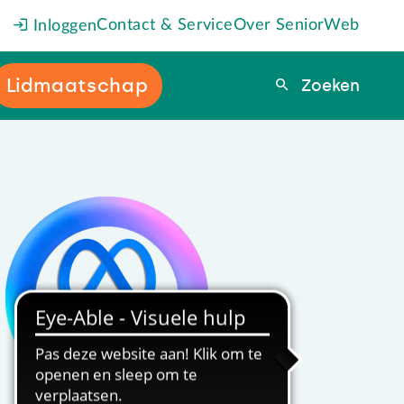
Contact & Service
Over SeniorWeb
Inloggen
Lidmaatschap
Zoeken
Zoeken