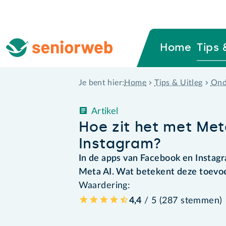
Home
Tips 
Home
Tips & Uitleg
Ond
Je bent hier:
Artikel
Hoe zit het met Me
Instagram?
In de apps van Facebook en Instagr
Meta AI. Wat betekent deze toevoeg
Waardering:
4,4
/ 5 (
287
stemmen
)