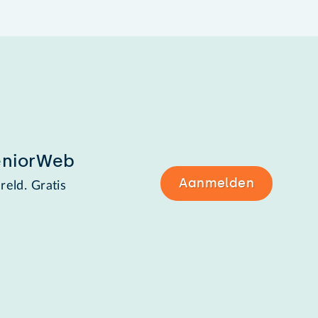
eniorWeb
Aanmelden
reld. Gratis