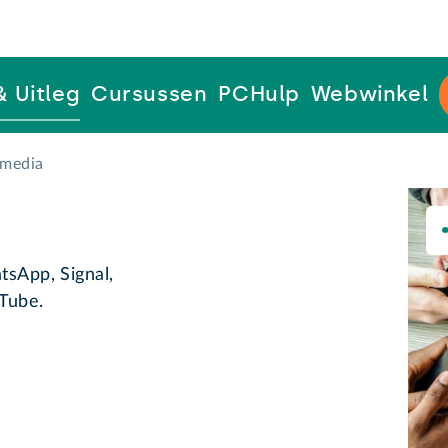
& Uitleg
Cursussen
PCHulp
Webwinkel
 media
tsApp, Signal,
uTube.