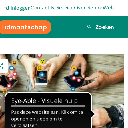
Contact & Service
Over SeniorWeb
Inloggen
Lidmaatschap
Zoeken
Zoeken