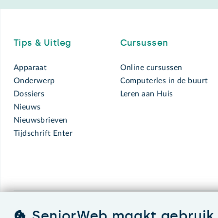
Footer
Tips & Uitleg
Cursussen
Apparaat
Online cursussen
Onderwerp
Computerles in de buurt
Dossiers
Leren aan Huis
Nieuws
Nieuwsbrieven
Tijdschrift Enter
SeniorWeb maakt gebruik 
SeniorWeb.
De computerhulp voor u.