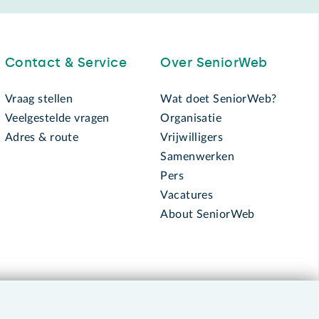
Contact & Service
Over SeniorWeb
Vraag stellen
Wat doet SeniorWeb?
Veelgestelde vragen
Organisatie
Adres & route
Vrijwilligers
Samenwerken
Pers
Vacatures
About SeniorWeb
030 - 276 99 65
leden@seniorweb.nl