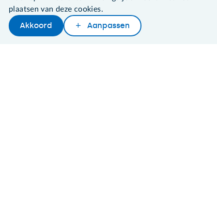
plaatsen van deze cookies.
©2026 SeniorWeb
Akkoord
Aanpassen
Later lezen
Delen
Woordenboek
Algemene voorwaarden
Cookies en cookie-instellingen
Disclaimer
Privacybeleid
About SeniorWeb