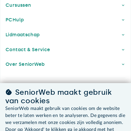
Cursussen
PCHulp
Lidmaatschap
Contact & Service
Over SeniorWeb
SeniorWeb.
SeniorWeb maakt gebruik
De computerhulp voor u.
van cookies
030 - 276 99 65
SeniorWeb maakt gebruik van cookies om de website
leden@seniorweb.nl
beter te laten werken en te analyseren. De gegevens die
we verzamelen met onze cookies zijn volledig anoniem.
Door op 'Akkoord' te klikken ga je akkoord met het