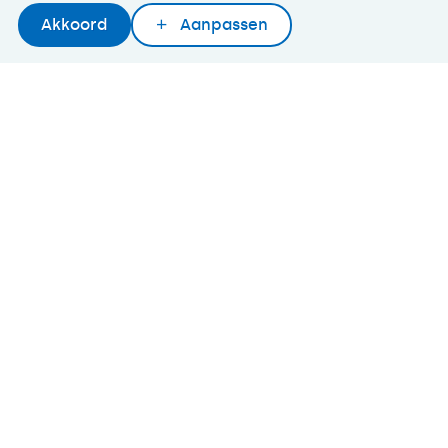
Akkoord
Aanpassen
Later lezen
Delen
Woordenboek
©2026 SeniorWeb
Algemene voorwaarden
Cookies en cookie-instellingen
Disclaimer
Privacybeleid
About SeniorWeb