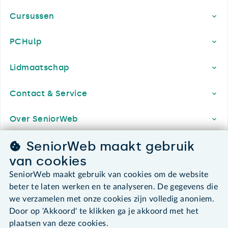
Cursussen
PCHulp
Lidmaatschap
Contact & Service
Over SeniorWeb
SeniorWeb maakt gebruik
van cookies
SeniorWeb.
De computerhulp voor u.
SeniorWeb maakt gebruik van cookies om de website
beter te laten werken en te analyseren. De gegevens die
030 - 276 99 65
we verzamelen met onze cookies zijn volledig anoniem.
leden@seniorweb.nl
Door op 'Akkoord' te klikken ga je akkoord met het
plaatsen van deze cookies.