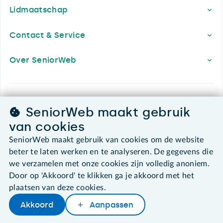
Lidmaatschap
Contact & Service
Over SeniorWeb
SeniorWeb.
SeniorWeb maakt gebruik
De computerhulp voor u.
van cookies
030 - 276 99 65
SeniorWeb maakt gebruik van cookies om de website
leden@seniorweb.nl
beter te laten werken en te analyseren. De gegevens die
we verzamelen met onze cookies zijn volledig anoniem.
Door op 'Akkoord' te klikken ga je akkoord met het
plaatsen van deze cookies.
©2026 SeniorWeb
Akkoord
Aanpassen
Later lezen
Delen
Woordenboek
Algemene voorwaarden