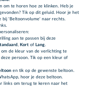
en om te horen hoe ze klinken. Heb je
gevonden? Tik op dit geluid. Hoor je het
e bij 'Beltoonvolume' naar rechts.
nks.
personaliseren:
illing aan te passen bij deze
tandaard
,
Kort
of
Lang
.
t
om de kleur van de verlichting te
 deze persoon. Tik op een kleur of
eltoon
en tik op de gewenste beltoon.
 WhatsApp, hoor je deze beltoon.
ar links om terug te keren naar het