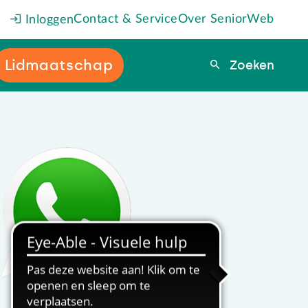
Contact & Service
Over SeniorWeb
Inloggen
Lidmaatschap
Zoeken
Zoeken