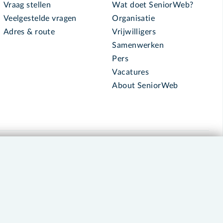
Vraag stellen
Wat doet SeniorWeb?
Veelgestelde vragen
Organisatie
Adres & route
Vrijwilligers
Samenwerken
Pers
Vacatures
About SeniorWeb
030 - 276 99 65
leden@seniorweb.nl
okies en cookie-instellingen
Disclaimer
Privacybeleid
About SeniorWeb