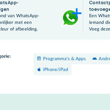
atsApp-
Contact
igen
toevoeg
ond van WhatsApp-
Een Whats
nlijker met een
iemand die
kleur of afbeelding.
Voeg deze
gorie:
Programma's & Apps
Andro
iPhone/iPad