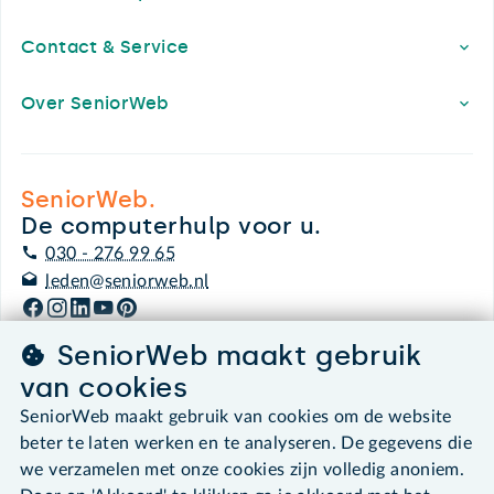
Contact & Service
Over SeniorWeb
SeniorWeb.
De computerhulp voor u.
030 - 276 99 65
leden@seniorweb.nl
SeniorWeb maakt gebruik
van cookies
©2026 SeniorWeb
SeniorWeb maakt gebruik van cookies om de website
beter te laten werken en te analyseren. De gegevens die
Algemene voorwaarden
we verzamelen met onze cookies zijn volledig anoniem.
Cookies en cookie-instellingen