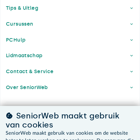
Tips & Uitleg
Cursussen
PCHulp
Lidmaatschap
Contact & Service
Over SeniorWeb
SeniorWeb.
SeniorWeb maakt gebruik
De computerhulp voor u.
van cookies
030 - 276 99 65
SeniorWeb maakt gebruik van cookies om de website
leden@seniorweb.nl