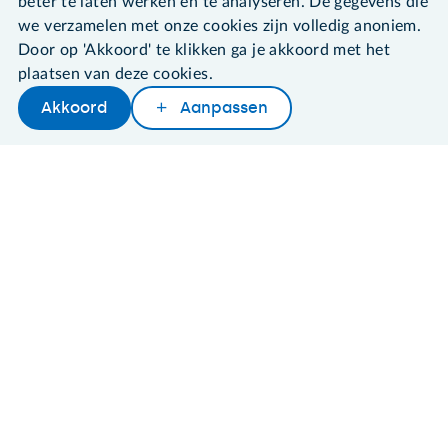
beter te laten werken en te analyseren. De gegevens die
we verzamelen met onze cookies zijn volledig anoniem.
Door op 'Akkoord' te klikken ga je akkoord met het
plaatsen van deze cookies.
©2026 SeniorWeb
Akkoord
Aanpassen
Later lezen
Delen
Woordenboek
Algemene voorwaarden
Cookies en cookie-instellingen
Disclaimer
Privacybeleid
About SeniorWeb