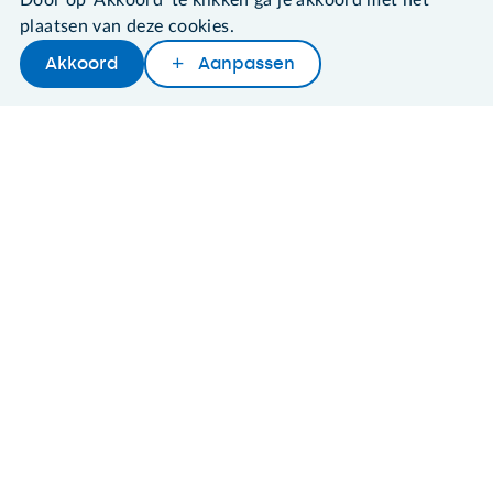
Door op 'Akkoord' te klikken ga je akkoord met het
plaatsen van deze cookies.
Akkoord
Aanpassen
Later lezen
Delen
Woordenboek
©2026 SeniorWeb
Algemene voorwaarden
Cookies en cookie-instellingen
Disclaimer
Privacybeleid
About SeniorWeb