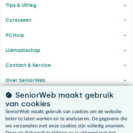
Tips & Uitleg
Cursussen
PCHulp
Lidmaatschap
Contact & Service
Over SeniorWeb
SeniorWeb maakt gebruik
van cookies
SeniorWeb.
SeniorWeb maakt gebruik van cookies om de website
De computerhulp voor u.
beter te laten werken en te analyseren. De gegevens die
030 - 276 99 65
we verzamelen met onze cookies zijn volledig anoniem.
leden@seniorweb.nl