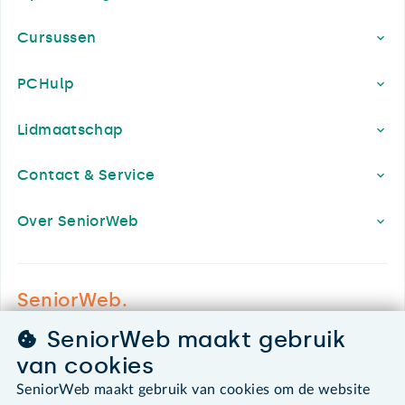
Cursussen
PCHulp
Lidmaatschap
Contact & Service
Over SeniorWeb
SeniorWeb.
De computerhulp voor u.
SeniorWeb maakt gebruik
030 - 276 99 65
van cookies
leden@seniorweb.nl
SeniorWeb maakt gebruik van cookies om de website