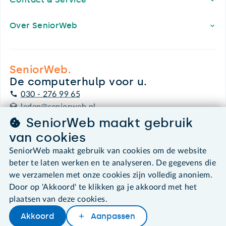
Over SeniorWeb
SeniorWeb.
De computerhulp voor u.
030 - 276 99 65
leden@seniorweb.nl
SeniorWeb maakt gebruik
van cookies
SeniorWeb maakt gebruik van cookies om de website
beter te laten werken en te analyseren. De gegevens die
©2026 SeniorWeb
we verzamelen met onze cookies zijn volledig anoniem.
Door op 'Akkoord' te klikken ga je akkoord met het
Algemene voorwaarden
Cookies en cookie-instellingen
plaatsen van deze cookies.
Disclaimer
Akkoord
Aanpassen
Privacybeleid
Later lezen
Delen
Woordenboek