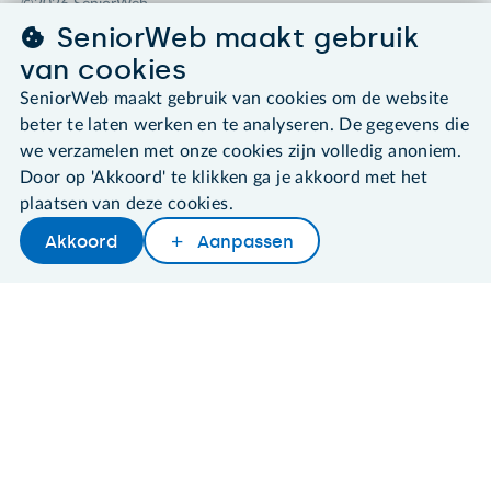
©2026 SeniorWeb
SeniorWeb maakt gebruik
Algemene voorwaarden
van cookies
Cookies en cookie-instellingen
SeniorWeb maakt gebruik van cookies om de website
Disclaimer
beter te laten werken en te analyseren. De gegevens die
Privacybeleid
About SeniorWeb
we verzamelen met onze cookies zijn volledig anoniem.
Door op 'Akkoord' te klikken ga je akkoord met het
plaatsen van deze cookies.
Akkoord
Aanpassen
Later lezen
Delen
Woordenboek