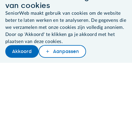
Algemene voorwaarden
van cookies
Cookies en cookie-instellingen
SeniorWeb maakt gebruik van cookies om de website
Disclaimer
Privacybeleid
beter te laten werken en te analyseren. De gegevens die
About SeniorWeb
we verzamelen met onze cookies zijn volledig anoniem.
Door op 'Akkoord' te klikken ga je akkoord met het
plaatsen van deze cookies.
Akkoord
Aanpassen
Later lezen
Delen
Woordenboek