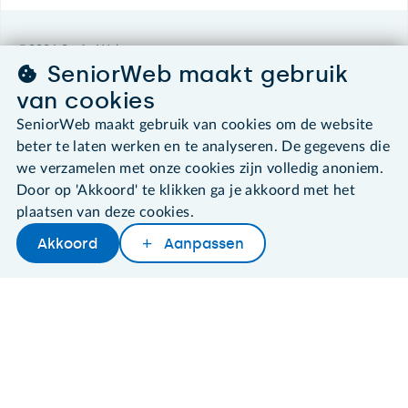
©2026 SeniorWeb
SeniorWeb maakt gebruik
van cookies
Algemene voorwaarden
Cookies en cookie-instellingen
SeniorWeb maakt gebruik van cookies om de website
Disclaimer
beter te laten werken en te analyseren. De gegevens die
Privacybeleid
we verzamelen met onze cookies zijn volledig anoniem.
About SeniorWeb
Door op 'Akkoord' te klikken ga je akkoord met het
plaatsen van deze cookies.
Akkoord
Aanpassen
Later lezen
Delen
Woordenboek