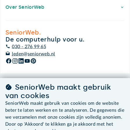
Over SeniorWeb
SeniorWeb.
De computerhulp voor u.
030 - 276 99 65
leden@seniorweb.nl
SeniorWeb maakt gebruik
©2026 SeniorWeb
van cookies
Algemene voorwaarden
SeniorWeb maakt gebruik van cookies om de website
Cookies en cookie-instellingen
beter te laten werken en te analyseren. De gegevens die
Disclaimer
we verzamelen met onze cookies zijn volledig anoniem.
Privacybeleid
Door op 'Akkoord' te klikken ga je akkoord met het
About SeniorWeb