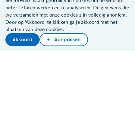
SeniorWeb maakt gebruik van cookies om de website
beter te laten werken en te analyseren. De gegevens die
we verzamelen met onze cookies zijn volledig anoniem.
Door op 'Akkoord' te klikken ga je akkoord met het
©2026 SeniorWeb
plaatsen van deze cookies.
Akkoord
Aanpassen
Algemene voorwaarden
Later lezen
Delen
Woordenboek
Cookies en cookie-instellingen
Disclaimer
Privacybeleid
About SeniorWeb