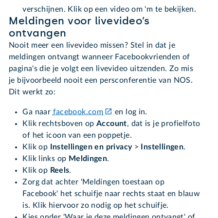
verschijnen. Klik op een video om 'm te bekijken.
Meldingen voor livevideo’s
ontvangen
Nooit meer een livevideo missen? Stel in dat je
meldingen ontvangt wanneer Facebookvrienden of
pagina's die je volgt een livevideo uitzenden. Zo mis
je bijvoorbeeld nooit een persconferentie van NOS.
Dit werkt zo:
Ga naar
facebook.com
en log in.
Klik rechtsboven op
Account
, dat is je profielfoto
of het icoon van een poppetje.
Klik op
Instellingen en privacy
>
Instellingen
.
Klik links op
Meldingen
.
Klik op
Reels
.
Zorg dat achter 'Meldingen toestaan op
Facebook' het schuifje naar rechts staat en blauw
is. Klik hiervoor zo nodig op het schuifje.
Kies onder 'Waar je deze meldingen ontvangt' of