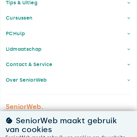
Tips & Uitleg
Cursussen
PCHulp
Lidmaatschap
Contact & Service
Over SeniorWeb
SeniorWeb.
De computerhulp voor u.
SeniorWeb maakt gebruik
030 - 276 99 65
van cookies
leden@seniorweb.nl