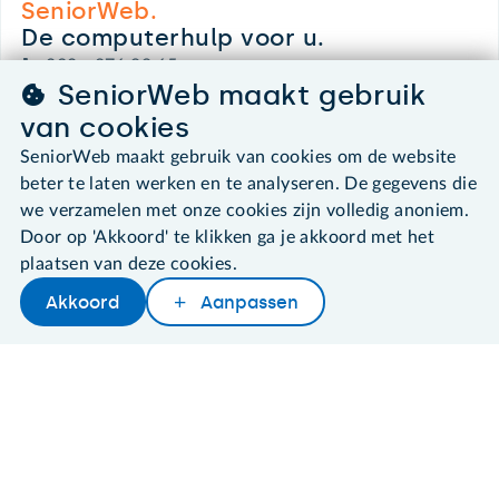
SeniorWeb.
De computerhulp voor u.
030 - 276 99 65
SeniorWeb maakt gebruik
leden@seniorweb.nl
van cookies
SeniorWeb maakt gebruik van cookies om de website
beter te laten werken en te analyseren. De gegevens die
we verzamelen met onze cookies zijn volledig anoniem.
©2026 SeniorWeb
Door op 'Akkoord' te klikken ga je akkoord met het
plaatsen van deze cookies.
Algemene voorwaarden
Cookies en cookie-instellingen
Akkoord
Aanpassen
Later lezen
Delen
Woordenboek
Disclaimer
Privacybeleid
About SeniorWeb