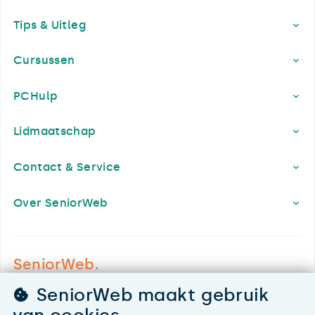
Footer
Tips & Uitleg
Cursussen
PCHulp
Lidmaatschap
Contact & Service
Over SeniorWeb
SeniorWeb.
De computerhulp voor u.
SeniorWeb maakt gebruik
030 - 276 99 65
van cookies