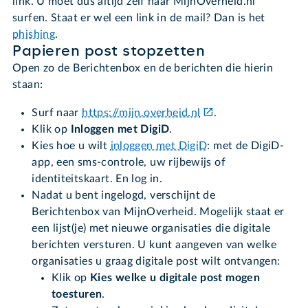
link. U moet dus altijd zelf naar MijnOverheid.nl
surfen. Staat er wel een link in de mail? Dan is het
phishing
.
Papieren post stopzetten
Open zo de Berichtenbox en de berichten die hierin
staan:
Surf naar
https://mijn.overheid.nl
.
Klik op
Inloggen met DigiD
.
Kies hoe u wilt
inloggen met DigiD
: met de DigiD-
app, een sms-controle, uw rijbewijs of
identiteitskaart. En log in.
Nadat u bent ingelogd, verschijnt de
Berichtenbox van MijnOverheid. Mogelijk staat er
een lijst(je) met nieuwe organisaties die digitale
berichten versturen. U kunt aangeven van welke
organisaties u graag digitale post wilt ontvangen:
Klik op
Kies welke u digitale post mogen
toesturen
.