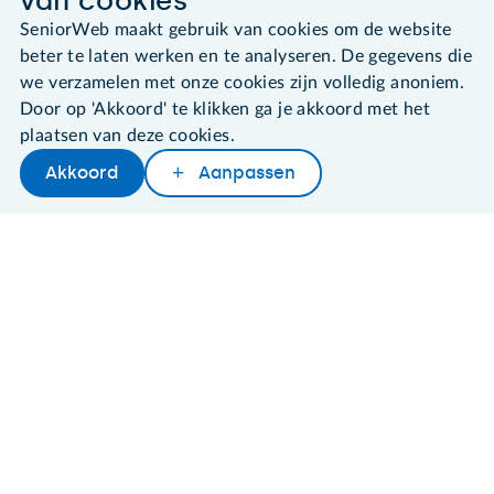
leden@seniorweb.nl
SeniorWeb maakt gebruik van cookies om de website
beter te laten werken en te analyseren. De gegevens die
we verzamelen met onze cookies zijn volledig anoniem.
Door op 'Akkoord' te klikken ga je akkoord met het
©2026 SeniorWeb
plaatsen van deze cookies.
Akkoord
Aanpassen
Algemene voorwaarden
Later lezen
Delen
Woordenboek
Cookies en cookie-instellingen
Disclaimer
Privacybeleid
About SeniorWeb