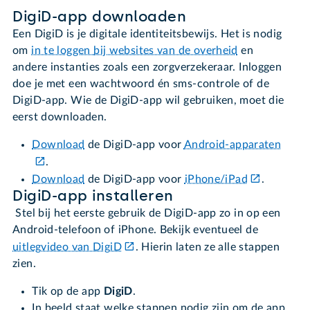
DigiD-app downloaden
Een DigiD is je digitale identiteitsbewijs. Het is nodig
om
in te loggen
bij websites van de overheid
en
andere instanties zoals een zorgverzekeraar. Inloggen
doe je met een wachtwoord én sms-controle of de
DigiD-app. Wie de DigiD-app wil gebruiken, moet die
eerst downloaden.
Download
de DigiD-app voor
Android-apparaten
.
Download
de DigiD-app voor
iPhone/iPad
.
DigiD-app installeren
Stel bij het eerste gebruik de DigiD-app zo in op een
Android-telefoon of iPhone. Bekijk eventueel de
uitlegvideo van DigiD
. Hierin laten ze alle stappen
zien.
Tik op de app
DigiD
.
In beeld staat welke stappen nodig zijn om de app