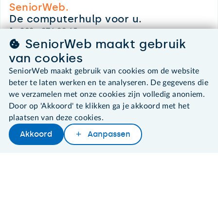
SeniorWeb.
De computerhulp voor u.
030 - 276 99 65
SeniorWeb maakt gebruik
leden@seniorweb.nl
van cookies
SeniorWeb maakt gebruik van cookies om de website
beter te laten werken en te analyseren. De gegevens die
we verzamelen met onze cookies zijn volledig anoniem.
©2026 SeniorWeb
Door op 'Akkoord' te klikken ga je akkoord met het
plaatsen van deze cookies.
Algemene voorwaarden
Cookies en cookie-instellingen
Akkoord
Aanpassen
Later lezen
Delen
Woordenboek
Disclaimer
Privacybeleid
About SeniorWeb