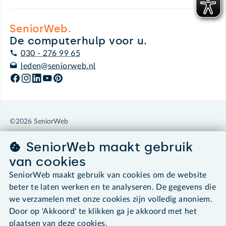
SeniorWeb.
De computerhulp voor u.
030 - 276 99 65
leden@seniorweb.nl
©2026 SeniorWeb
SeniorWeb maakt gebruik
Algemene voorwaarden
Cookies en cookie-instellingen
van cookies
Disclaimer
SeniorWeb maakt gebruik van cookies om de website
Privacybeleid
beter te laten werken en te analyseren. De gegevens die
About SeniorWeb
we verzamelen met onze cookies zijn volledig anoniem.
Door op 'Akkoord' te klikken ga je akkoord met het
plaatsen van deze cookies.