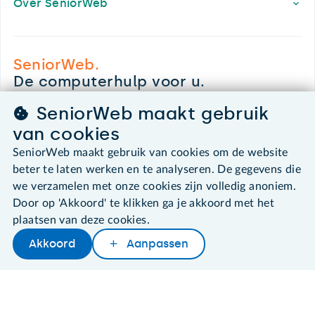
Over SeniorWeb
SeniorWeb.
De computerhulp voor u.
030 - 276 99 65
SeniorWeb maakt gebruik
leden@seniorweb.nl
van cookies
SeniorWeb maakt gebruik van cookies om de website
beter te laten werken en te analyseren. De gegevens die
we verzamelen met onze cookies zijn volledig anoniem.
©2026 SeniorWeb
Door op 'Akkoord' te klikken ga je akkoord met het
plaatsen van deze cookies.
Algemene voorwaarden
Akkoord
Aanpassen
Cookies en cookie-instellingen
Later lezen
Delen
Woordenboek
Disclaimer
Privacybeleid
About SeniorWeb