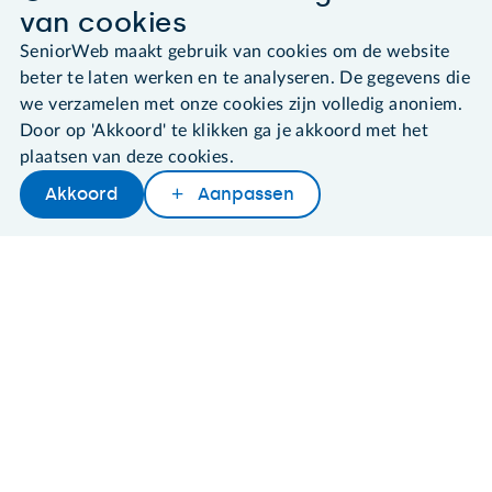
van cookies
©2026 SeniorWeb
SeniorWeb maakt gebruik van cookies om de website
beter te laten werken en te analyseren. De gegevens die
we verzamelen met onze cookies zijn volledig anoniem.
Algemene voorwaarden
Cookies en cookie-instellingen
Door op 'Akkoord' te klikken ga je akkoord met het
Disclaimer
plaatsen van deze cookies.
Privacybeleid
Akkoord
Aanpassen
About SeniorWeb
Later lezen
Delen
Woordenboek