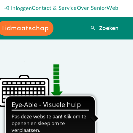
Contact & Service
Over SeniorWeb
Inloggen
Lidmaatschap
Zoeken
Zoeken