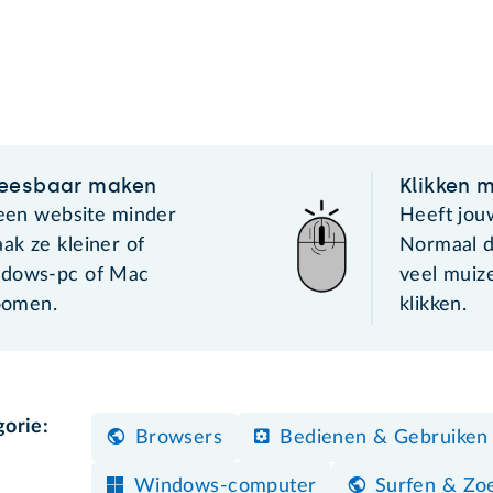
leesbaar maken
Klikken 
 een website minder
Heeft jou
ak ze kleiner of
Normaal d
ndows-pc of Mac
veel muiz
zoomen.
klikken.
gorie:
Browsers
Bedienen & Gebruiken
Windows-computer
Surfen & Zo