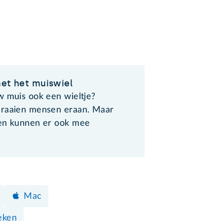
met het muiswiel
w muis ook een wieltje?
raaien mensen eraan. Maar
en kunnen er ook mee
Mac
eken