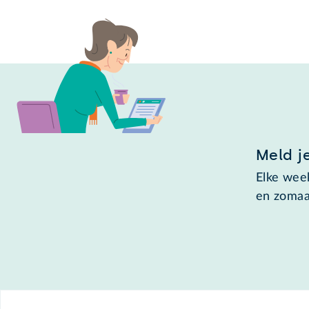
Meld j
Elke week
en zomaa
Footer