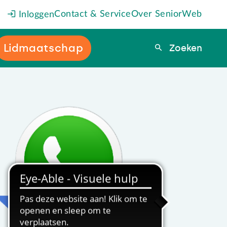
Contact & Service
Over SeniorWeb
Inloggen
Lidmaatschap
Zoeken
Zoeken