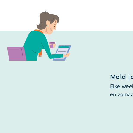
Meld j
Elke week
en zomaa