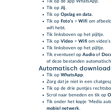
Tik op de app WhatsApp.
Tik op
Jij
.
Tik op
Opslag en data
.
Tik op
Foto's
>
Wifi
om afbeeld
wifi hebt.
Tik linksboven op het pijltje
.
Tik op
Video
>
Wifi
om video's
Tik linksboven op het pijltje
.
Tik eventueel op
Audio
of
Doc
of deze bestanden automatisc
Automatisch downloade
Tik op
WhatsApp
.
Zorg dat je niet in een chatgesp
Tik op de drie puntjes rechts
Scrol naar beneden en tik op
O
Tik onder het kopje 'Media au
mobiel netwerk
.